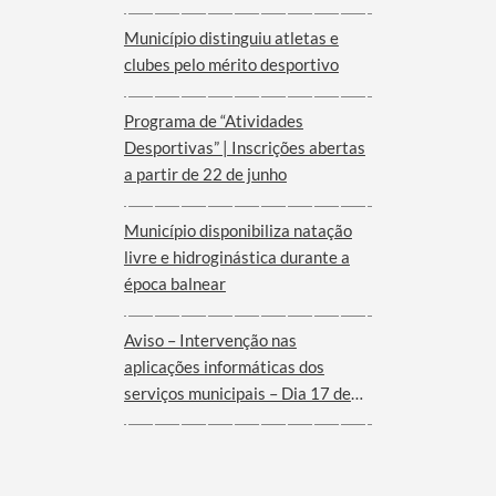
Município distinguiu atletas e
clubes pelo mérito desportivo
Programa de “Atividades
Desportivas” | Inscrições abertas
a partir de 22 de junho
Município disponibiliza natação
livre e hidroginástica durante a
época balnear
Aviso – Intervenção nas
aplicações informáticas dos
serviços municipais – Dia 17 de
Junho de 2026