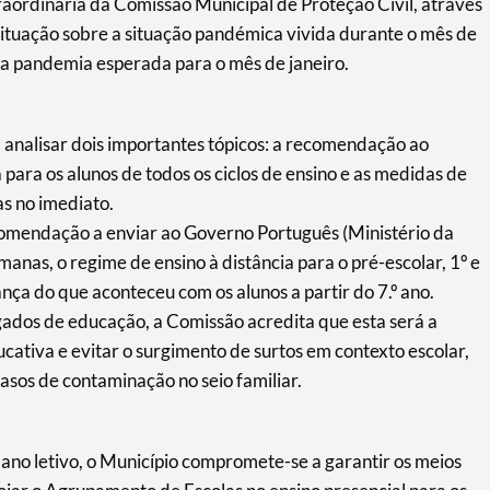
raordinária da Comissão Municipal de Proteção Civil, através
situação sobre a situação pandémica vivida durante o mês de
a pandemia esperada para o mês de janeiro.
 analisar dois importantes tópicos: a recomendação ao
 para os alunos de todos os ciclos de ensino e as medidas de
s no imediato.
comendação a enviar ao Governo Português (Ministério da
anas, o regime de ensino à distância para o pré-escolar, 1º e
nça do que aconteceu com os alunos a partir do 7.º ano.
gados de educação, a Comissão acredita que esta será a
ativa e evitar o surgimento de surtos em contexto escolar,
os de contaminação no seio familiar.
ano letivo, o Município compromete-se a garantir os meios