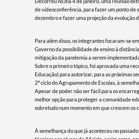
Decorreu no dia 4 de janeiro, uma reunião ext
de videoconferência, para fazer um ponto de 
dezembro e fazer uma projeção da evolução d
Para além disso, os integrantes focaram-se em
Governo da possibilidade de ensino à distância
mitigação da pandemia a serem implementada
Termo de Pesquisa
Sobre o primeiro tópico, foi aprovada uma re
Educação) para autorizar, para as próximas sem
2º ciclo do Agrupamento de Escolas, à semelha
Apesar de poder não ser fácil para os encarre
melhor opção para proteger a comunidade educ
Categorias gerais
sobretudo num momento em que crescem os cas
À semelhança do que já aconteceu no passado 