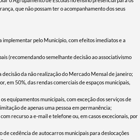
apoiar o Agrupamento de Escolas no ensino presencial para os
egurança, que não possam ter o acompanhamento dos seus
 implementar pelo Município, com efeitos imediatos e a
ipais (recomendando semelhante decisão ao associativismo
 decisão da não realização do Mercado Mensal de janeiro;
or, em 50%, das rendas comerciais de espaços municipais,
s os equipamentos municipais, com exceção dos serviços de
 limitação de apenas uma pessoa em permanência;
 com recurso a e-mail e telefone ou, em casos excecionais, por
o de cedência de autocarros municipais para deslocações