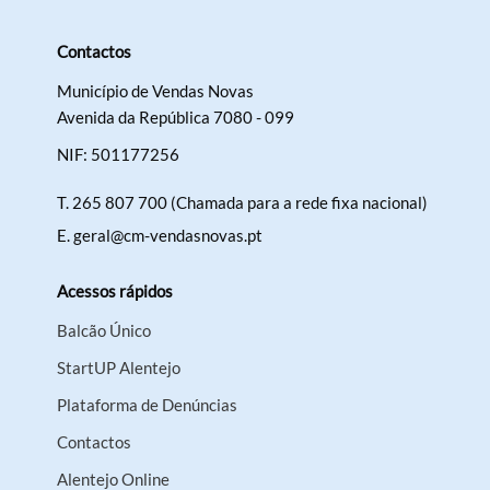
Contactos
Município de Vendas Novas
Avenida da República 7080 - 099
Termo de Pesquisa
NIF: 501177256
T.
265 807 700 (Chamada para a rede fixa nacional)
E.
geral@cm-vendasnovas.pt
Categorias gerais
Acessos rápidos
Balcão Único
StartUP Alentejo
Filtros
Plataforma de Denúncias
Contactos
Alentejo Online