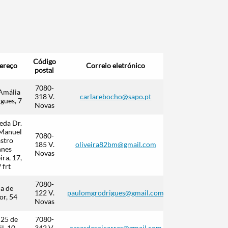
Código
Contacto
ereço
Correio eletrónico
postal
telefónico
7080-
Amália
318 V.
carlarebocho@sapo.pt
gues, 7
Novas
eda Dr.
 Manuel
7080-
stro
185 V.
oliveira82bm@gmail.com
nnes
Novas
ira, 17,
º frt
7080-
a de
122 V.
paulomgrodrigues@gmail.com
or, 54
Novas
 25 de
7080-
l, 10,
342 V.
casasdaspicarras@gmail.com