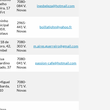
7080-
elho
084 V.
inesbeleza@hotmail.com
ira, 17
Novas
 Frt
minho
2965-
icipal
441 V.
boillatjohn@yahoo.fr
059,
Novas
olaus
 18 de
7080-
ro, 42,
303 V.
m.aires.guerreiro@gmail.com
mbel
Novas
Rua
7080-
ardino
041 V.
passion-cafe@hotmail.com
ado, 37
Novas
265 891
773
Miguel
7080-
(Chamada
barda,
171 V.
para a
10
Novas
rede fixa
nacional)
265 892
irro
284