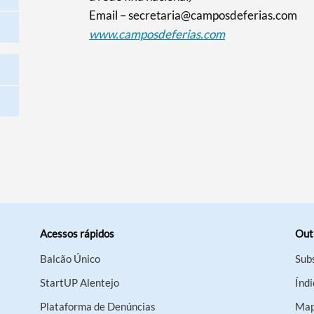
Email – secretaria@camposdeferias.com
www.camposdeferias.com
Acessos rápidos
Out
Balcão Único
Sub
StartUP Alentejo
Índi
Plataforma de Denúncias
Map