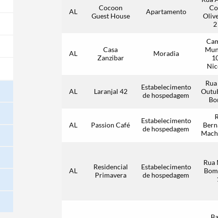
Cocoon
Co
AL
Apartamento
Guest House
Olive
2
Ca
Casa
Mun
AL
Moradia
Zanzibar
1
Nic
Rua
Estabelecimento
AL
Laranjal 42
Outub
de hospedagem
Bo
Estabelecimento
AL
Passion Café
Bern
de hospedagem
Mach
Rua 
Residencial
Estabelecimento
AL
Bom
Primavera
de hospedagem
Ba