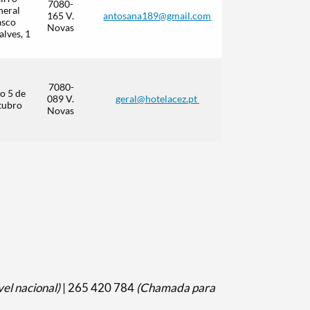
7080-
neral
(Chamada
165 V.
antosana189@gmail.com
asco
para a
Novas
lves, 1
rede fixa
nacional)
265 809
300
7080-
o 5 de
(Chamada
089 V.
geral@hotelacez.pt
tubro
para a
Novas
rede fixa
nacional)
el nacional)
| 265 420 784
(Chamada para