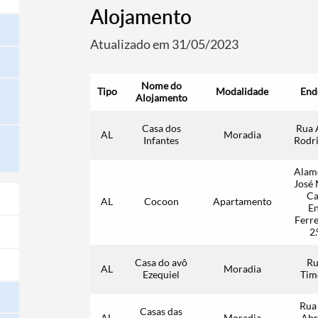
Alojamento
Atualizado em 31/05/2023
Nome do
Tipo
Modalidade
End
Alojamento
Casa dos
Rua 
AL
Moradia
Infantes
Rodri
Alam
José
Ca
AL
Cocoon
Apartamento
E
Ferre
2.
Casa do avô
Ru
AL
Moradia
Ezequiel
Tim
Rua
Casas das
AL
Moradia
Abri