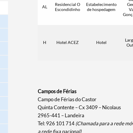
Residencial O
Estabelecimento
Ge
AL
Escondidinho
de hospedagem
V
Gonça
Larg
H
Hotel ACEZ
Hotel
Ou
Campos de Férias
Campo de Férias do Castor
Quinta Contente – Cx 3409 – Nicolaus
2965-441 – Landeira
Tel: 926 101 714
(Chamada para a rede móv
a rede fixa nacional)