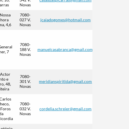
arras
Novas
 Nossa
7080-
nhora
027 V.
jcaiadogomes@hotmail.com
ma, 4,6
Novas
919 480
494
7080-
(Chamada
General
188 V.
manuelcasabranca@gmail.com
para a
her, 7
Novas
rede
móvel
nacional)
 Actor
7080-
nto e
301 V.
meridianspiritlda@gmail.com
ro, 48,
Novas
iteira
Carlos
heco,
7080-
 Foros
032 V.
cordelia.schreier@gmail.com
da
Novas
icordia
António