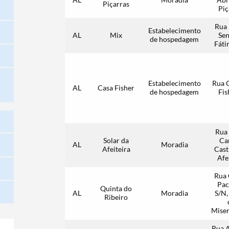
Piçarras
Piç
Rua
Estabelecimento
AL
Mix
Se
de hospedagem
Fáti
Estabelecimento
Rua 
AL
Casa Fisher
de hospedagem
Fis
Rua
Solar da
Ca
AL
Moradia
Afeiteira
Cast
Afe
Rua 
Pac
Quinta do
AL
Moradia
S/N,
Ribeiro
Miser
Rua 