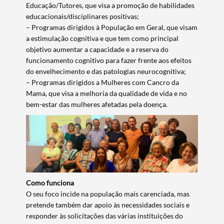
Educação/Tutores, que visa a promoção de habilidades
Termo de Pesquisa
educacionais/disciplinares positivas;
– Programas dirigidos à População em Geral, que visam
a estimulação cognitiva e que tem como principal
objetivo aumentar a capacidade e a reserva do
funcionamento cognitivo para fazer frente aos efeitos
do envelhecimento e das patologias neurocognitiva;
Categorias gerais
– Programas dirigidos a Mulheres com Cancro da
Mama, que visa a melhoria da qualidade de vida e no
bem-estar das mulheres afetadas pela doença.
Filtros
Como funciona
O seu foco incide na população mais carenciada, mas
pretende também dar apoio às necessidades sociais e
responder às solicitações das várias instituições do