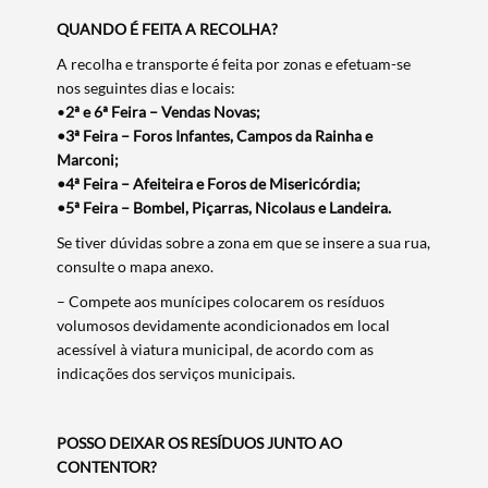
QUANDO É FEITA A RECOLHA?
A recolha e transporte é feita por zonas e efetuam-se
nos seguintes dias e locais:
•
2ª e 6ª Feira – Vendas Novas;
•3ª Feira – Foros Infantes, Campos da Rainha e
Termo de Pesquisa
Marconi;
•4ª Feira – Afeiteira e Foros de Misericórdia;
•5ª Feira – Bombel, Piçarras, Nicolaus e Landeira.
Se tiver dúvidas sobre a zona em que se insere a sua rua,
consulte o mapa anexo.
Categorias gerais
– Compete aos munícipes colocarem os resíduos
volumosos devidamente acondicionados em local
acessível à viatura municipal, de acordo com as
indicações dos serviços municipais.
Filtros
POSSO DEIXAR OS RESÍDUOS JUNTO AO
CONTENTOR?