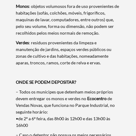
Monos
: objetos volumosos fora de uso provenientes de
habitações (sofás, colchões, móveis, frigoríficos,
maquinas de lavar, computadores, entre outros) que,
pelo seu volume, forma ou dimensão, não podem ser
recolhidos pelos meios normais de remoção.
Verdes
: resíduos provenientes da limpeza e
manutenção de jardins, espaços verdes públicos ou
zonas de cultivo e das habitações, nomeadamente
aparas, troncos, ramos, corte de relva e ervas.
ONDE SE PODEM DEPOSITAR?
– Todos os munícipes que detenham meios próprios
devem entregar os monos e verdes no
Ecocentro
de
Vendas Novas, que funciona no Parque Industrial, no
seguinte horário:
•de 2ª a 6ª feira, das 8h00 às 12h00 e das 13h00 às
16h00
– Caso o detentor não possua os meios necessários,