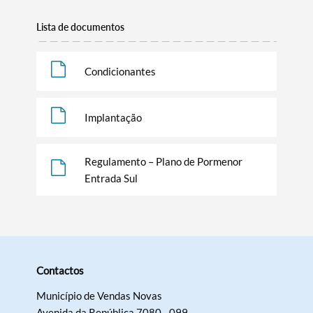
Lista de documentos
Condicionantes
Implantação
Regulamento – Plano de Pormenor
Entrada Sul
Termo de Pesquisa
Contactos
Categorias gerais
Município de Vendas Novas
Avenida da República 7080 - 099