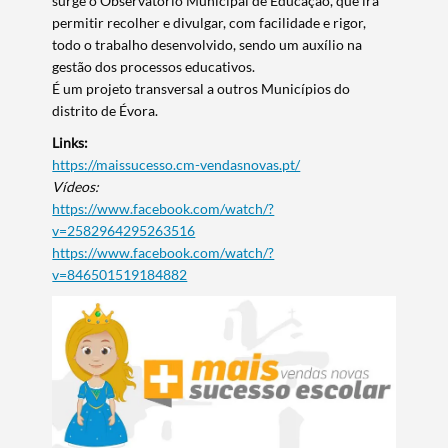
surge o Observatório Municipal de Educação, que irá
permitir recolher e divulgar, com facilidade e rigor,
todo o trabalho desenvolvido, sendo um auxílio na
gestão dos processos educativos.
É um projeto transversal a outros Municípios do
distrito de Évora.
Links:
https://maissucesso.cm-vendasnovas.pt/
Vídeos:
https://www.facebook.com/watch/?
v=2582964295263516
https://www.facebook.com/watch/?
v=846501519184882