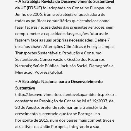
– A Estratégia Revista de Desenvolvimento Sustentável
da UE (EDSUE)
foi adoptada no Conselho Europeu de
Junho de 2006. É uma estratégia enquadradora de
todas as políticas comunitárias que estabelece como
fazer face às necessidades das presentes gerações, sem
comprometer a capacidade das gerações futuras de
fazerem face às suas próprias necessidades. Define 7
desafios chave: Alterações Climáticas e Energia Limpa;
Transportes Sustentáveis; Produção e Consumo
Sustentáveis; Conservação e Gestão dos Recursos
Termo de Pesquisa
Naturais; Saúde Pública; Inclusão Social, Demografia e
Migração; Pobreza Global;
– A Estratégia Nacional para o Desenvolvimento
Sustentáve
(http://desenvolvimentosustentavel.apambiente.pt/EstrategiaN
constante na Resolução de Conselho M n.º 19/2007, de
Categorias gerais
20 de Agosto, pretende retomar uma trajectória de
crescimento sustentado que torne Portugal, no
horizonte de 2015, num dos países mais competitivos e
atractivos da União Europeia, integrando a sua