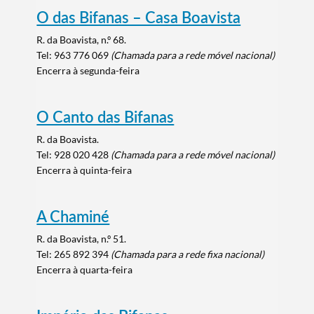
O das Bifanas – Casa Boavista
R. da Boavista, n.º 68.
Tel: 963 776 069
(Chamada para a rede móvel nacional)
Encerra à segunda-feira
O Canto das Bifanas
R. da Boavista.
Termo de Pesquisa
Tel: 928 020 428
(Chamada para a rede móvel nacional)
Encerra à quinta-feira
A Chaminé
R. da Boavista, n.º 51.
Categorias gerais
Tel:
265 892 394
(Chamada para a rede fixa nacional)
Encerra à quarta-feira