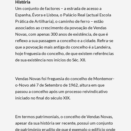
História
Filtros
Um conjunto de factores – a estrada de acesso a
Espanha, Évora e Lisboa, o Palácio Real (actual Escola
Prática de Artilharia), o caminho de ferro – estão
associados ao crescimento da povoação de Vendas
Novas, com apenas 300 anos de existência, de que é
reflexo a sua passagem a concelho e a cidade. Refira-se
que a povoação mais antiga do concelho é a Landeira,
hoje freguesia do concelho, de que existem referências
de sua existência nos inícios do Séc. XII.
Vendas Novas foi freguesia do concelho de Montemor-
o-Novo até 7 de Setembro de 1962, altura em que
passou a concelho após um processo reivindicativo
iniciado no final do século XIX.
Em termos patrimoniais, o concelho de Vendas Novas,
apesar da sua história ser recente, possui um conjunto
de património erudito de que é exemplo o edifício onde