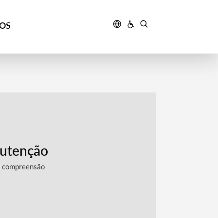
ÇOS
utenção
a compreensão