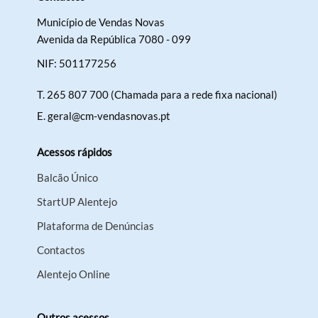
Município de Vendas Novas
Avenida da República 7080 - 099
NIF: 501177256
Termo de Pesquisa
T.
265 807 700 (Chamada para a rede fixa nacional)
E.
geral@cm-vendasnovas.pt
Acessos rápidos
Categorias gerais
Balcão Único
StartUP Alentejo
Plataforma de Denúncias
Filtros
Contactos
Alentejo Online
Outros acessos