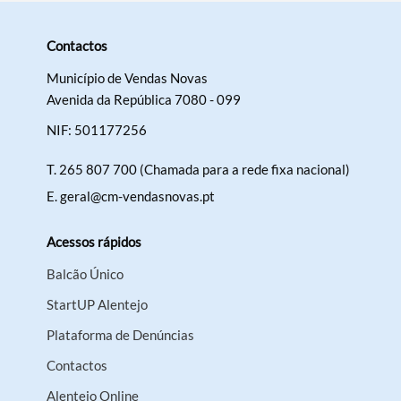
Categorias gerais
Contactos
Município de Vendas Novas
Avenida da República 7080 - 099
NIF: 501177256
Filtros
T.
265 807 700 (Chamada para a rede fixa nacional)
E.
geral@cm-vendasnovas.pt
Acessos rápidos
Balcão Único
StartUP Alentejo
Plataforma de Denúncias
Contactos
Alentejo Online