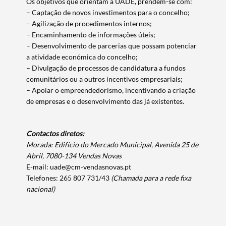
Os objetivos que orientam a UADE, prendem-se com:
– Captação de novos investimentos para o concelho;
– Agilização de procedimentos internos;
– Encaminhamento de informações úteis;
– Desenvolvimento de parcerias que possam potenciar
a atividade económica do concelho;
– Divulgação de processos de candidatura a fundos
comunitários ou a outros incentivos empresariais;
– Apoiar o empreendedorismo, incentivando a criação
de empresas e o desenvolvimento das já existentes.
Contactos diretos:
Morada: Edifício do Mercado Municipal, Avenida 25 de
Abril, 7080-134 Vendas Novas
E-mail: uade@cm-vendasnovas.pt
Termo de Pesquisa
Telefones: 265 807 731/43
(Chamada para a rede fixa
nacional)