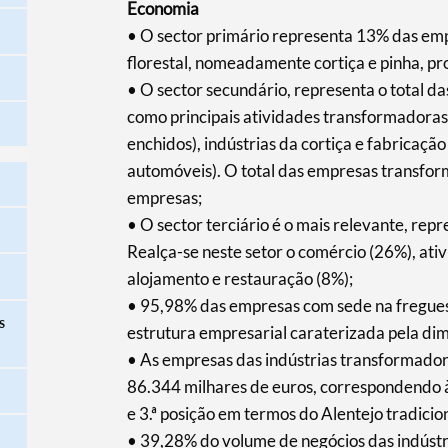
Economia
• O sector primário representa 13% das em
florestal, nomeadamente cortiça e pinha, pr
• O sector secundário, representa o total d
como principais atividades transformadoras a
enchidos), indústrias da cortiça e fabricaç
automóveis). O total das empresas transfo
empresas;
• O sector terciário é o mais relevante, re
Realça-se neste setor o comércio (26%), ativ
alojamento e restauração (8%);
• 95,98% das empresas com sede na fregu
s
estrutura empresarial caraterizada pela dim
• As empresas das indústrias transformado
86.344 milhares de euros, correspondendo à
e 3.ª posição em termos do Alentejo tradicion
• 39,28% do volume de negócios das indústr