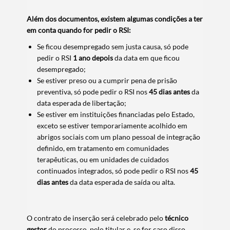
Além dos documentos, existem algumas condições a ter
em
conta
quando for pedir o RSI:
Se ficou desempregado sem justa causa, só pode
pedir o RSI
1 ano depois
da data em que ficou
desempregado;
Se estiver preso ou a cumprir pena de prisão
preventiva, só pode pedir o RSI nos
45 dias antes
da
data esperada de libertação;
Se estiver em instituições financiadas pelo Estado,
exceto se estiver temporariamente acolhido em
abrigos sociais com um plano pessoal de integração
definido, em tratamento em comunidades
terapêuticas, ou em unidades de cuidados
continuados integrados, só pode pedir o RSI nos
45
dias antes
da data esperada de saída ou alta.
O contrato de inserção será celebrado pelo
técnico
gestor
do
processo, pelo titular e, se for caso disso,