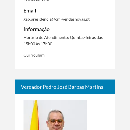
Email
Termo de Pesquisa
gab.presidencia@cm-vendasnovas.pt
Informação
Horário de Atendimento: Quintas-feiras das
15h00 às 17h00
Categorias gerais
Curriculum
Vereador Pedro José Barbas Martins
Filtros