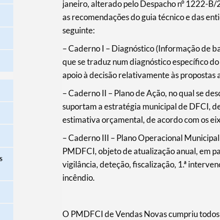
janeiro, alterado pelo Despacho nº 1222-B/
as recomendações do guia técnico e das ent
seguinte:
– Caderno I – Diagnóstico (Informação de ba
que se traduz num diagnóstico específico d
apoio à decisão relativamente às propostas 
– Caderno II – Plano de Ação, no qual se de
suportam a estratégia municipal de DFCI, de
estimativa orçamental, de acordo com os ei
– Caderno III – Plano Operacional Municipa
PMDFCI, objeto de atualização anual, em par
s
vigilância, deteção, fiscalização, 1.ª interve
incêndio.
O PMDFCI de Vendas Novas cumpriu todos o