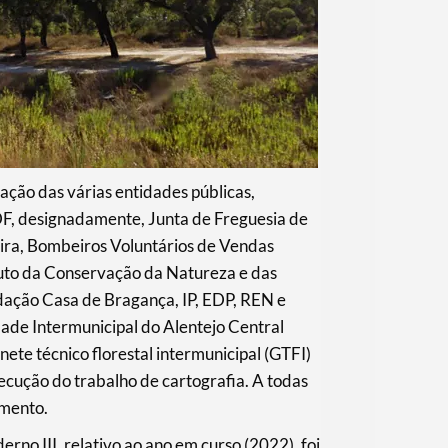
ação das várias entidades públicas,
DF, designadamente, Junta de Freguesia de
ira, Bombeiros Voluntários de Vendas
tuto da Conservação da Natureza e das
ndação Casa de Bragança, IP, EDP, REN e
ade Intermunicipal do Alentejo Central
ete técnico florestal intermunicipal (GTFI)
cução do trabalho de cartografia. A todas
imento.
no III, relativo ao ano em curso (2022), foi