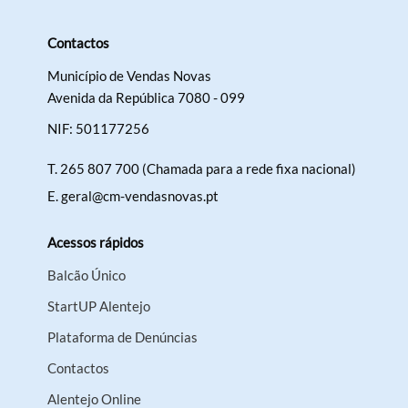
Contactos
Município de Vendas Novas
Avenida da República 7080 - 099
Termo de Pesquisa
NIF: 501177256
T.
265 807 700 (Chamada para a rede fixa nacional)
E.
geral@cm-vendasnovas.pt
Categorias gerais
Acessos rápidos
Balcão Único
StartUP Alentejo
Filtros
Plataforma de Denúncias
Contactos
Alentejo Online