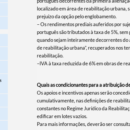
português decorrentes da primeira alienaçã
localizado em área de reabilitação urbana, 
prejuízo da opção pelo englobamento.
– Os rendimentos prediais auferidos por suje
português são tributados à taxa de 5%, sem
quando sejam inteiramente decorrentes do 
de reabilitação urbana”, recuperados nos te
reabilitação.
–IVA à taxa reduzida de 6% em obras de rea
s
Quais as condicionantes para a atribuição de
Os apoios e incentivos apenas serão conced
cumulativamente, nas definições de reabilita
constantes no Regime Jurídico da Reabilitaç
edificar em lotes vazios.
Para mais informações, deverão ser consulta