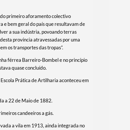
 do primeiro aforamento colectivo
ra e bem geral do país que resultavam de
ver a sua indústria, povoando terras
as desta província atravessadas por uma
em os transportes das tropas”.
nha férrea Barreiro-Bombel e no princípio
stava quase concluído.
Escola Prática de Artilharia aconteceu em
ida a 22 de Maio de 1882.
rimeiros candeeiros a gás.
evada a vila em 1913, ainda integrada no