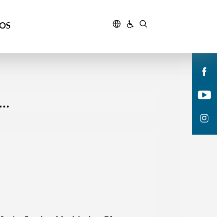
ÇOS
a…