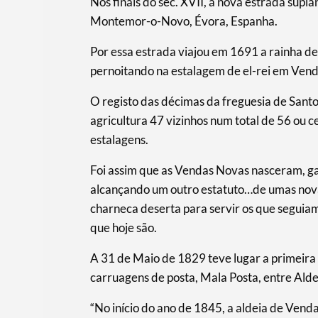
Nos finais do séc. XVII, a nova estrada sup
Montemor-o-Novo, Évora, Espanha.
Por essa estrada viajou em 1691 a rainha de
pernoitando na estalagem de el-rei em Ven
O registo das décimas da freguesia de Sant
agricultura 47 vizinhos num total de 56 ou 
estalagens.
Foi assim que as Vendas Novas nasceram, ga
alcançando um outro estatuto…de umas no
charneca deserta para servir os que seguia
que hoje são.
A 31 de Maio de 1829 teve lugar a primeira 
carruagens de posta, Mala Posta, entre Alde
“No início do ano de 1845, a aldeia de Ven