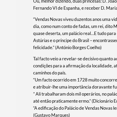
Ou, melhor dizendo, duas princesas: D. João 
Fernando VI de Espanha, e receber D. Mariana
“Vendas Novas viveu duzentos anos uma vid
dia, como num conto de fadas, um rei, dito
quase deserta, um palácio real…E tudo para q
Astúrias e o príncipe do Brasil – encontras
felicidade.” (António Borges Coelho)
Tal facto veio a revelar-se decisivo quanto a
condições para a afirmação da localidade, a
caminhos do país.
“Um facto ocorrido em 1728 muito concorreu 
e atribuir-lhe uma importância doravante fu
” Ali trabalharam dois mil operários, no pal
até então praticamente ermo.” (Dicionário E
“A edificação do Palácio de Vendas Novas le
(Gustavo Marques)