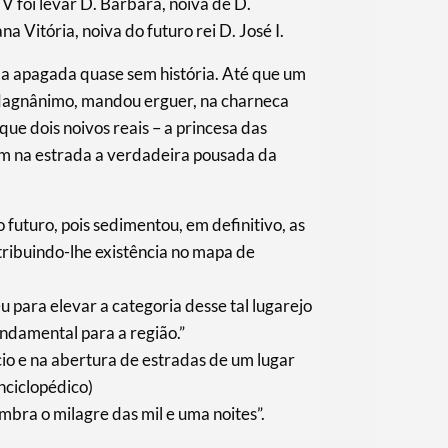
V foi levar D. Bárbara, noiva de D.
 Vitória, noiva do futuro rei D. José I.
a apagada quase sem história. Até que um
 Magnânimo, mandou erguer, na charneca
ue dois noivos reais – a princesa das
sem na estrada a verdadeira pousada da
o futuro, pois sedimentou, em definitivo, as
tribuindo-lhe existência no mapa de
para elevar a categoria desse tal lugarejo
ndamental para a região.”
ácio e na abertura de estradas de um lugar
nciclopédico)
mbra o milagre das mil e uma noites”.