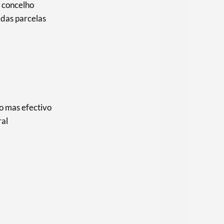
 concelho
das parcelas
co mas efectivo
ral