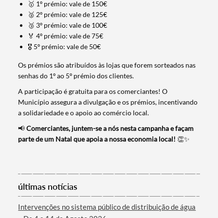
🥇 1º prémio: vale de 150€
🥈 2º prémio: vale de 125€
🥉 3º prémio: vale de 100€
🏅 4º prémio: vale de 75€
Termo de Pesquisa
🎖️ 5º prémio: vale de 50€
Os prémios são atribuídos às lojas que forem sorteados nas
senhas do 1º ao 5º prémio dos clientes.
A participação é gratuita para os comerciantes! O
Município assegura a divulgação e os prémios, incentivando
Categorias gerais
a solidariedade e o apoio ao comércio local.
📢
Comerciantes, juntem-se a nós nesta campanha e façam
parte de um Natal que apoia a nossa economia local!
👏✨
Filtros
últimas notícias
Intervenções no sistema público de distribuição de água