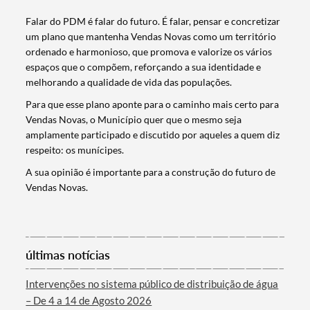
Falar do PDM é falar do futuro. É falar, pensar e concretizar
um plano que mantenha Vendas Novas como um território
ordenado e harmonioso, que promova e valorize os vários
Termo de Pesquisa
espaços que o compõem, reforçando a sua identidade e
melhorando a qualidade de vida das populações.
Para que esse plano aponte para o caminho mais certo para
Vendas Novas, o Município quer que o mesmo seja
amplamente participado e discutido por aqueles a quem diz
Categorias gerais
respeito: os munícipes.
A sua opinião é importante para a construção do futuro de
Vendas Novas.
Filtros
últimas notícias
Intervenções no sistema público de distribuição de água
– De 4 a 14 de Agosto 2026