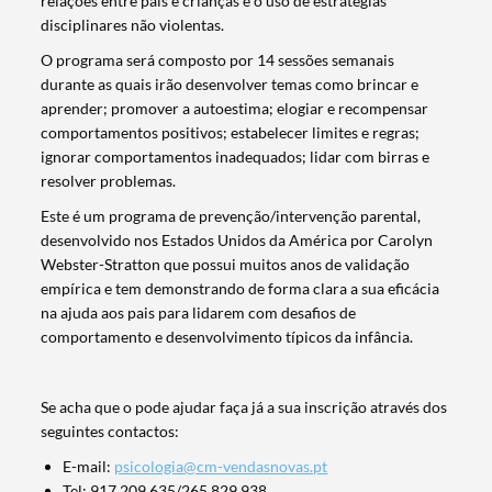
relações entre pais e crianças e o uso de estratégias
disciplinares não violentas.
O programa será composto por 14 sessões semanais
durante as quais irão desenvolver temas como brincar e
aprender; promover a autoestima; elogiar e recompensar
comportamentos positivos; estabelecer limites e regras;
ignorar comportamentos inadequados; lidar com birras e
resolver problemas.
Este é um programa de prevenção/intervenção parental,
desenvolvido nos Estados Unidos da América por Carolyn
Webster-Stratton que possui muitos anos de validação
empírica e tem demonstrando de forma clara a sua eficácia
na ajuda aos pais para lidarem com desafios de
comportamento e desenvolvimento típicos da infância.
Se acha que o pode ajudar faça já a sua inscrição através dos
seguintes contactos:
Termo de Pesquisa
E-mail:
psicologia@cm-vendasnovas.pt
Tel: 917 209 635/265 829 938