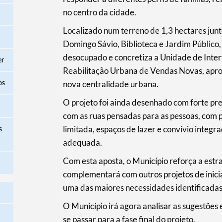
no centro da cidade.
Localizado num terreno de 1,3 hectares junto
Domingo Sávio, Biblioteca e Jardim Público,
desocupado e concretiza a Unidade de Inte
er
Reabilitação Urbana de Vendas Novas, aprov
os
nova centralidade urbana.
O projeto foi ainda desenhado com forte pr
com as ruas pensadas para as pessoas, com 
limitada, espaços de lazer e convívio integr
s
adequada.
Com esta aposta, o Município reforça a estr
complementará com outros projetos de inicia
uma das maiores necessidades identificadas
O Município irá agora analisar as sugestões
se passar para a fase final do projeto.