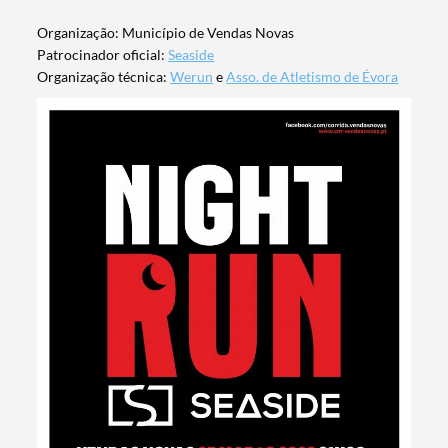
Organização: Município de Vendas Novas
Patrocinador oficial:
Seaside
Organização técnica:
Werun
e
Asso. de Atletismo de Évora
Termo de Pesquisa
Categorias gerais