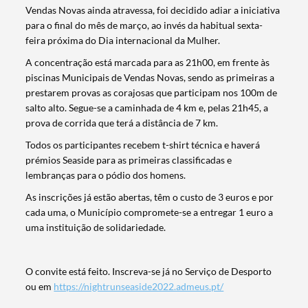
Vendas Novas ainda atravessa, foi decidido adiar a iniciativa
para o final do mês de março, ao invés da habitual sexta-
feira próxima do Dia internacional da Mulher.
A concentração está marcada para as 21h00, em frente às
piscinas Municipais de Vendas Novas, sendo as primeiras a
prestarem provas as corajosas que participam nos 100m de
salto alto. Segue-se a caminhada de 4 km e, pelas 21h45, a
prova de corrida que terá a distância de 7 km.
Todos os participantes recebem t-shirt técnica e haverá
prémios Seaside para as primeiras classificadas e
lembranças para o pódio dos homens.
As inscrições já estão abertas, têm o custo de 3 euros e por
cada uma, o Município compromete-se a entregar 1 euro a
uma instituição de solidariedade.
O convite está feito. Inscreva-se já no Serviço de Desporto
ou em
https://nightrunseaside2022.admeus.pt/