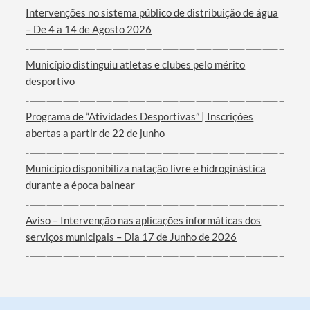
Categorias gerais
Intervenções no sistema público de distribuição de água
– De 4 a 14 de Agosto 2026
Município distinguiu atletas e clubes pelo mérito
desportivo
Filtros
Programa de “Atividades Desportivas” | Inscrições
abertas a partir de 22 de junho
Município disponibiliza natação livre e hidroginástica
durante a época balnear
Aviso – Intervenção nas aplicações informáticas dos
serviços municipais – Dia 17 de Junho de 2026