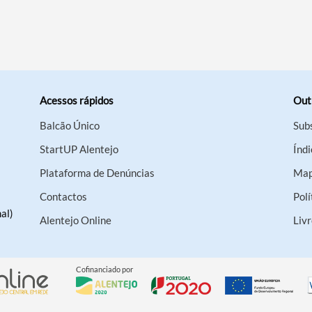
Acessos rápidos
Out
Balcão Único
Sub
StartUP Alentejo
Índi
Plataforma de Denúncias
Map
Contactos
Polí
al)
Alentejo Online
Liv
Cofinanciado por