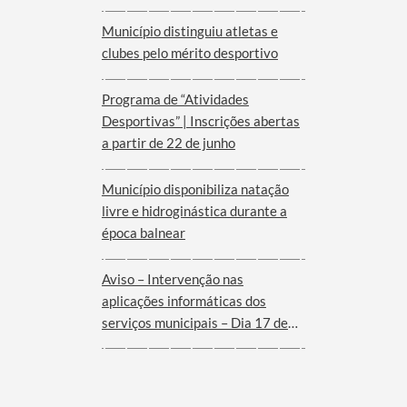
Município distinguiu atletas e
clubes pelo mérito desportivo
Programa de “Atividades
Desportivas” | Inscrições abertas
a partir de 22 de junho
Município disponibiliza natação
livre e hidroginástica durante a
época balnear
Aviso – Intervenção nas
aplicações informáticas dos
serviços municipais – Dia 17 de
Junho de 2026