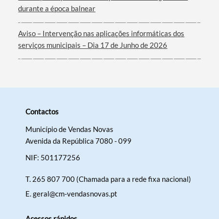
Filtros
durante a época balnear
Aviso – Intervenção nas aplicações informáticas dos
serviços municipais – Dia 17 de Junho de 2026
Contactos
Município de Vendas Novas
Avenida da República 7080 - 099
NIF: 501177256
T.
265 807 700 (Chamada para a rede fixa nacional)
E.
geral@cm-vendasnovas.pt
Acessos rápidos