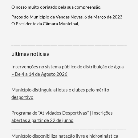
O nosso muito obrigado pela sua compreensão.
Paços do Município de Vendas Novas, 6 de Março de 2023
O Presidente da Câmara Municipal,
últimas notícias
Termo de Pesquisa
Intervenções no sistema público de distribuição de água
– De 4 a 14 de Agosto 2026
Município distinguiu atletas e clubes pelo mérito
desportivo
Categorias gerais
Programa de “Atividades Desportivas” | Inscrições
abertas a partir de 22 de junho
Município disponibiliza natação livre e hidroginástica