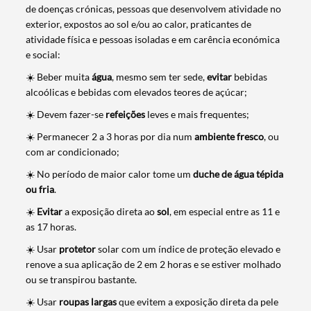
de doenças crónicas, pessoas que desenvolvem atividade no
exterior, expostos ao sol e/ou ao calor, praticantes de
atividade física e pessoas isoladas e em carência económica
e social:
☀️ Beber muita
água
, mesmo sem ter sede,
evitar
bebidas
alcoólicas e bebidas com elevados teores de açúcar;
☀️ Devem fazer-se
refeições
leves e mais frequentes;
☀️ Permanecer 2 a 3 horas por dia num
ambiente fresco
, ou
com ar condicionado;
☀️ No período de maior calor tome um
duche
de água tépida
ou fria
.
☀️
Evitar
a exposição direta ao
sol
, em especial entre as 11 e
as 17 horas.
☀️ Usar
protetor
solar com um índice de proteção elevado e
renove a sua aplicação de 2 em 2 horas e se estiver molhado
ou se transpirou bastante.
☀️ Usar
roupas
largas
que evitem a exposição direta da pele