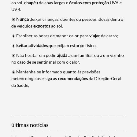
ao sol,
chapéu
de abas largas e
óculos com proteção
UVA e
UVB.
☀️
Nunca
deixar crianças, doentes ou pessoas idosas dentro
de veículos
expostos
ao sol.
Termo de Pesquisa
☀️ Escolher as horas de menor calor para
viajar
de carro;
☀️
Evitar atividades
que exijam esforço físico.
☀️ Não hesitar em pedir
ajuda
a um familiar ou a um vizinho
no caso de se sentir mal com o calor.
Categorias gerais
☀️ Mantenha-se informado quanto às previsões
meteorológicas e siga as
recomendações
da Direção-Geral
da Saúde;
Filtros
últimas notícias