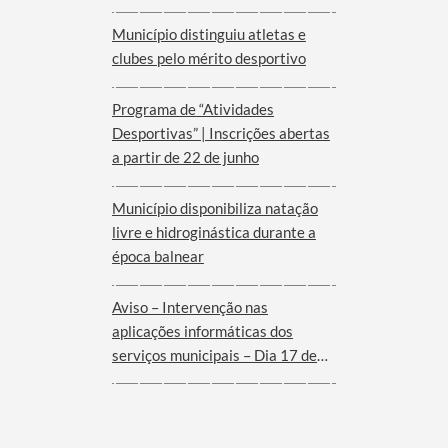
Município distinguiu atletas e
clubes pelo mérito desportivo
Programa de “Atividades
Desportivas” | Inscrições abertas
a partir de 22 de junho
Município disponibiliza natação
livre e hidroginástica durante a
época balnear
Aviso – Intervenção nas
aplicações informáticas dos
serviços municipais – Dia 17 de
Junho de 2026