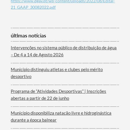
https://www.dgav.pt/wp-content/uploads/2022/08/Edital-
21_GAAP_30082022.pdf
Categorias gerais
últimas notícias
Intervenções no sistema público de distribuição de água
– De 4 a 14 de Agosto 2026
Filtros
Município distinguiu atletas e clubes pelo mérito
desportivo
Programa de “Atividades Desportivas” | Inscrições
abertas a partir de 22 de junho
Município disponibiliza natação livre e hidroginástica
durante a época balnear