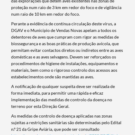
das explorações que detêm aves existentes nas zonas de
proteção num raio de 3 km em redor do foco e de vigilância
num raio de 10 km em redor do foco.
Perante a evidência de contínua circulação deste vírus, a
DGAV e o Município de Vendas Novas apelam a todos os
detentores de aves que cumpram com rigor as medidas de
biossegurança e as boas práticas de produção avícola, que
permitam evitar contactos diretos ou indiretos entre as aves
domésticas e as aves selvagens. Devem ser reforçados os
procedimentos de higiene de instalações, equipamentos e
materiais, bem como o rigoroso controlo dos acessos aos
estabelecimentos onde são mantidas as aves.
A notificação de qualquer suspeita deve ser realizada de
forma imediata, para permitir uma rápida e eficaz
implementação das medidas de controlo da doença no
terreno por esta Direção Geral.
As medidas de controlo de doença aplicadas nas zonas
sujeitas a restrições sanitárias são determinadas pelo Edital
Termo de Pesquisa
n.º 21 da Gripe Aviária, que pode ser consultado