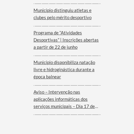
Município distinguiu atletas e
clubes pelo mérito desportivo
Programa de “Atividades
Desportivas” | Inscrições abertas
a partir de 22 de junho
Município disponibiliza natação
livre e hidroginástica durante a
época balnear
Aviso – Intervenção nas
aplicações informáticas dos
serviços municipais – Dia 17 de
Junho de 2026