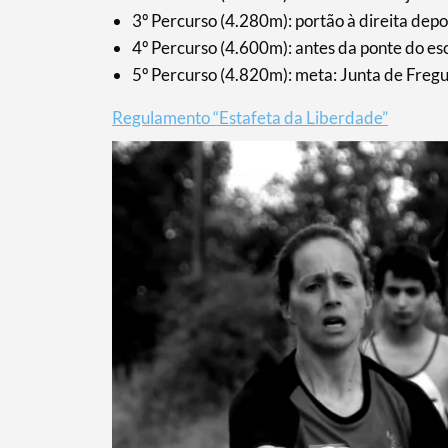
3º Percurso (4.280m): portão à direita dep
4º Percurso (4.600m): antes da ponte do 
5º Percurso (4.820m): meta: Junta de Freg
Categorias gerais
Regulamento “Estafeta da Liberdade”
Filtros