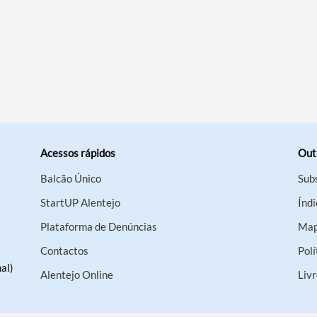
Acessos rápidos
Out
Balcão Único
Sub
StartUP Alentejo
Índi
Plataforma de Denúncias
Map
Contactos
Polí
al)
Alentejo Online
Liv