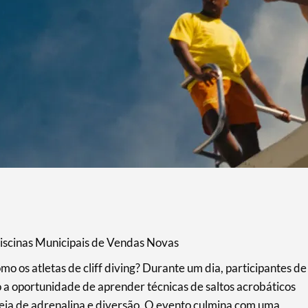
Piscinas Municipais de Vendas Novas
mo os atletas de cliff diving? Durante um dia, participantes de
o a oportunidade de aprender técnicas de saltos acrobáticos
heia de adrenalina e diversão. O evento culmina com uma