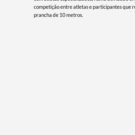
Categorias gerais
competição entre atletas e participantes que r
prancha de 10 metros.
Filtros