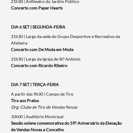
21h30 | Anfiteatro do Jardim Público
Concerto com Paper Hearts
Termo de Pesquisa
DIA 6 SET | SEGUNDA-FEIRA
21h30 | Largo da sede do Grupo Desportivo e Recreativo da
Afeiteira
Categorias gerais
Concerto com De Moda em Moda
21h30 | Largo da Igreja de St.º António
Concerto com Ricardo Ribeiro
DIA 7 SET | TERÇA-FEIRA
Filtros
A partir das 9h30 | Campo de Tiro
Tiro aos Pratos
Org: Clube de Tiro de Vendas Novas
10h00 | Auditório Municipal
Sessão solene comemorativa do 59º. Aniversário da Elevação
de Vendas Novas a Concelho