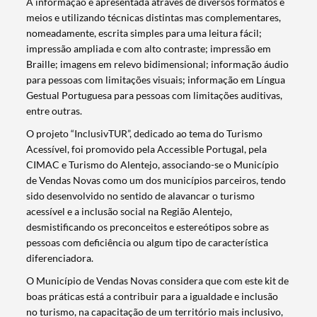
A informação é apresentada através de diversos formatos e
meios e utilizando técnicas distintas mas complementares,
nomeadamente, escrita simples para uma leitura fácil;
impressão ampliada e com alto contraste; impressão em
Braille; imagens em relevo bidimensional; informação áudio
para pessoas com limitações visuais; informação em Língua
Gestual Portuguesa para pessoas com limitações auditivas,
entre outras.
O projeto “InclusivTUR”, dedicado ao tema do Turismo
Acessível, foi promovido pela Accessible Portugal, pela
CIMAC e Turismo do Alentejo, associando-se o Município
de Vendas Novas como um dos municípios parceiros, tendo
sido desenvolvido no sentido de alavancar o turismo
acessível e a inclusão social na Região Alentejo,
desmistificando os preconceitos e estereótipos sobre as
pessoas com deficiência ou algum tipo de característica
diferenciadora.
O Município de Vendas Novas considera que com este kit de
Termo de Pesquisa
boas práticas está a contribuir para a igualdade e inclusão
no turismo, na capacitação de um território mais inclusivo,