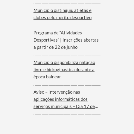
Município distinguiu atletas e
clubes pelo mérito desportivo
Programa de “Atividades
Desportivas” | Inscrições abertas
a partir de 22 de junho
Município disponibiliza natação
livre e hidroginástica durante a
época balnear
Aviso – Intervenção nas
aplicações informáticas dos
serviços municipais – Dia 17 de
Junho de 2026