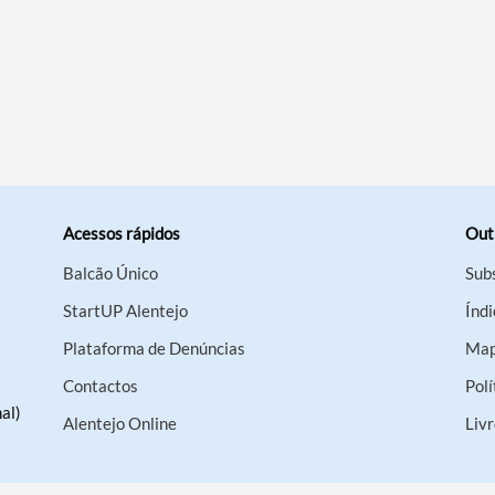
Acessos rápidos
Out
Balcão Único
Sub
StartUP Alentejo
Índi
Plataforma de Denúncias
Map
Contactos
Polí
al)
Alentejo Online
Liv