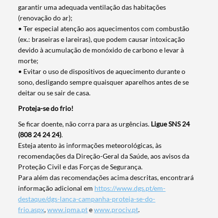
garantir uma adequada ventilação das habitações
(renovação do ar);
• Ter especial atenção aos aquecimentos com combustão
(ex.: braseiras e lareiras), que podem causar intoxicação
devido à acumulação de monóxido de carbono e levar à
morte;
• Evitar o uso de dispositivos de aquecimento durante o
sono, desligando sempre quaisquer aparelhos antes de se
deitar ou se sair de casa.
Proteja-se do frio!
Se ficar doente, não corra para as urgências.
Ligue SNS 24
(808 24 24 24)
.
Esteja atento às informações meteorológicas, às
recomendações da Direção-Geral da Saúde, aos avisos da
Proteção Civil e das Forças de Segurança.
Para além das recomendações acima descritas, encontrará
Termo de Pesquisa
informação adicional em
https://www.dgs.pt/em-
destaque/dgs-lanca-campanha-proteja-se-do-
frio.aspx
,
www.ipma.pt
e
www.prociv.pt
.