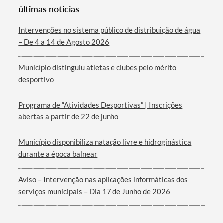
últimas notícias
Categorias gerais
Intervenções no sistema público de distribuição de água
– De 4 a 14 de Agosto 2026
Município distinguiu atletas e clubes pelo mérito
Filtros
desportivo
Programa de “Atividades Desportivas” | Inscrições
abertas a partir de 22 de junho
Município disponibiliza natação livre e hidroginástica
durante a época balnear
Aviso – Intervenção nas aplicações informáticas dos
serviços municipais – Dia 17 de Junho de 2026