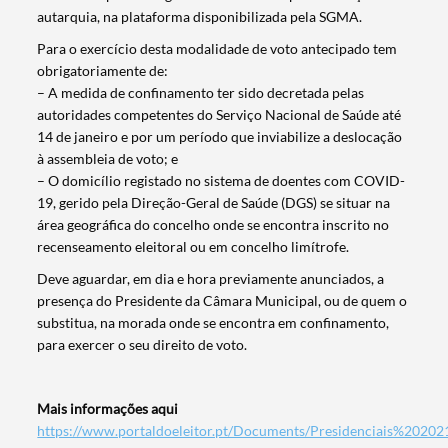
autarquia, na plataforma disponibilizada pela SGMA.
Para o exercício desta modalidade de voto antecipado tem
obrigatoriamente de:
– A medida de confinamento ter sido decretada pelas
autoridades competentes do Serviço Nacional de Saúde até
14 de janeiro e por um período que inviabilize a deslocação
à assembleia de voto; e
– O domicílio registado no sistema de doentes com COVID-
Termo de Pesquisa
19, gerido pela Direção-Geral de Saúde (DGS) se situar na
área geográfica do concelho onde se encontra inscrito no
recenseamento eleitoral ou em concelho limítrofe.
Deve aguardar, em dia e hora previamente anunciados, a
presença do Presidente da Câmara Municipal, ou de quem o
Categorias gerais
substitua, na morada onde se encontra em confinamento,
para exercer o seu direito de voto.
Mais informações aqui
https://www.portaldoeleitor.pt/Documents/Presidenciais%2020