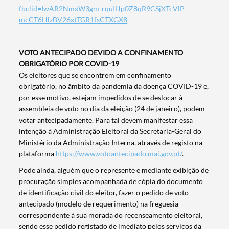
fbclid=IwAR2NmxW3gm-rquIHp0Z8qR9CSjXTcVlP-
mcCT6HlzBV26xtTGR1fsCTXGX8
VOTO ANTECIPADO DEVIDO A CONFINAMENTO
OBRIGATÓRIO POR COVID-19
Os eleitores que se encontrem em confinamento
obrigatório, no âmbito da pandemia da doença COVID-19 e,
por esse motivo, estejam impedidos de se deslocar à
assembleia de voto no dia da eleição (24 de janeiro), podem
votar antecipadamente. Para tal devem manifestar essa
intenção à Administração Eleitoral da Secretaria-Geral do
Ministério da Administração Interna, através de registo na
plataforma
https://www.votoantecipado.mai.gov.pt/
.
Pode ainda, alguém que o represente e mediante exibição de
procuração simples acompanhada de cópia do documento
de identificação civil do eleitor, fazer o pedido de voto
antecipado (modelo de requerimento) na freguesia
correspondente à sua morada do recenseamento eleitoral,
sendo esse pedido registado de imediato pelos serviços da