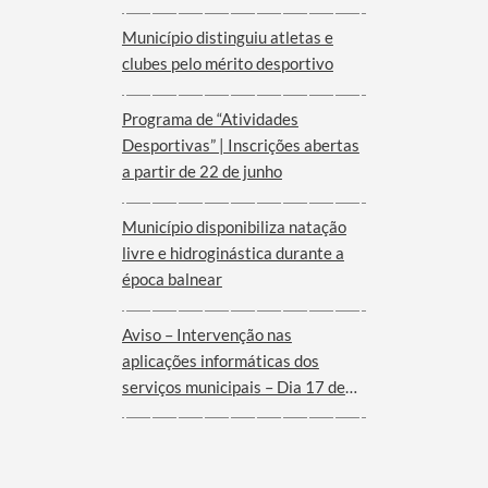
Município distinguiu atletas e
clubes pelo mérito desportivo
Programa de “Atividades
Desportivas” | Inscrições abertas
a partir de 22 de junho
Município disponibiliza natação
livre e hidroginástica durante a
época balnear
Aviso – Intervenção nas
aplicações informáticas dos
serviços municipais – Dia 17 de
Junho de 2026