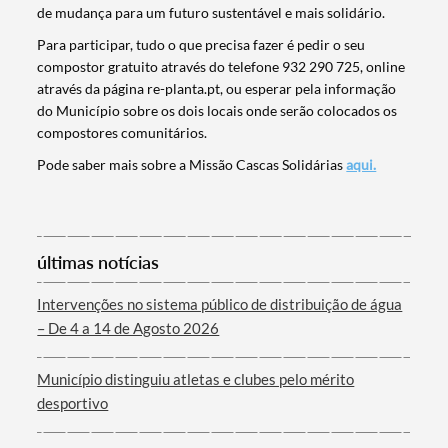
de mudança para um futuro sustentável e mais solidário.
Termo de Pesquisa
Para participar, tudo o que precisa fazer é pedir o seu
compostor gratuito através do telefone 932 290 725, online
através da página re-planta.pt, ou esperar pela informação
do Município sobre os dois locais onde serão colocados os
compostores comunitários.
Categorias gerais
Pode saber mais sobre a Missão Cascas Solidárias
aqui.
últimas notícias
Filtros
Intervenções no sistema público de distribuição de água
– De 4 a 14 de Agosto 2026
Município distinguiu atletas e clubes pelo mérito
desportivo