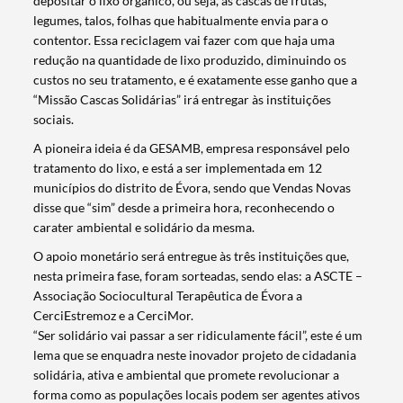
depositar o lixo orgânico, ou seja, as cascas de frutas,
legumes, talos, folhas que habitualmente envia para o
contentor. Essa reciclagem vai fazer com que haja uma
redução na quantidade de lixo produzido, diminuindo os
custos no seu tratamento, e é exatamente esse ganho que a
“Missão Cascas Solidárias” irá entregar às instituições
sociais.
A pioneira ideia é da GESAMB, empresa responsável pelo
tratamento do lixo, e está a ser implementada em 12
municípios do distrito de Évora, sendo que Vendas Novas
disse que “sim” desde a primeira hora, reconhecendo o
carater ambiental e solidário da mesma.
O apoio monetário será entregue às três instituições que,
nesta primeira fase, foram sorteadas, sendo elas: a ASCTE –
Associação Sociocultural Terapêutica de Évora a
CerciEstremoz e a CerciMor.
“Ser solidário vai passar a ser ridiculamente fácil”, este é um
lema que se enquadra neste inovador projeto de cidadania
solidária, ativa e ambiental que promete revolucionar a
forma como as populações locais podem ser agentes ativos