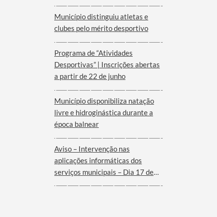
Município distinguiu atletas e
clubes pelo mérito desportivo
Programa de “Atividades
Desportivas” | Inscrições abertas
a partir de 22 de junho
Município disponibiliza natação
livre e hidroginástica durante a
época balnear
Aviso – Intervenção nas
aplicações informáticas dos
serviços municipais – Dia 17 de
Junho de 2026