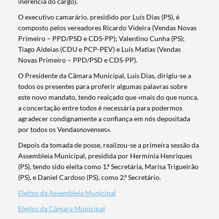
inerência do cargo).
O executivo camarário, presidido por Luís Dias (PS), é
composto pelos vereadores Ricardo Videira (Vendas Novas
Primeiro – PPD/PSD e CDS-PP); Valentino Cunha (PS);
Tiago Aldeias (CDU e PCP-PEV) e Luís Matias (Vendas
Novas Primeiro – PPD/PSD e CDS-PP).
O Presidente da Câmara Municipal, Luís Dias, dirigiu-se a
todos os presentes para proferir algumas palavras sobre
este novo mandato, tendo realçado que «mais do que nunca,
a concertação entre todos é necessária para podermos
agradecer condignamente a confiança em nós depositada
por todos os Vendasnovenses».
Depois da tomada de posse, realizou-se a primeira sessão da
Assembleia Municipal, presidida por Hermínia Henriques
(PS), tendo sido eleita como 1.ª Secretária, Marisa Trigueirão
(PS), e Daniel Cardoso (PS), como 2.º Secretário.
Termo de Pesquisa
Eleitos da Assembleia Municipal
Eleitos da Câmara Municipal