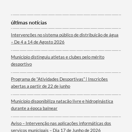
Categorias gerais
últimas notícias
Intervenções no sistema público de distribuição de água
– De 4 a 14 de Agosto 2026
Filtros
Município distinguiu atletas e clubes pelo mérito
desportivo
Programa de “Atividades Desportivas” | Inscrições
abertas a partir de 22 de junho
Município disponibiliza natação livre e hidroginástica
durante a época balnear
Aviso – Intervenção nas aplicações informáticas dos
serviços municipais – Dia 17 de Junho de 2026