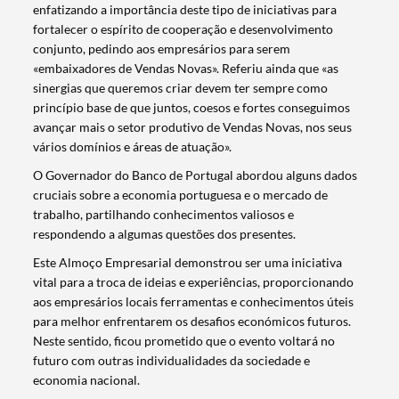
enfatizando a importância deste tipo de iniciativas para
fortalecer o espírito de cooperação e desenvolvimento
conjunto, pedindo aos empresários para serem
«embaixadores de Vendas Novas». Referiu ainda que «as
sinergias que queremos criar devem ter sempre como
princípio base de que juntos, coesos e fortes conseguimos
avançar mais o setor produtivo de Vendas Novas, nos seus
Termo de Pesquisa
vários domínios e áreas de atuação».
O Governador do Banco de Portugal abordou alguns dados
cruciais sobre a economia portuguesa e o mercado de
trabalho, partilhando conhecimentos valiosos e
respondendo a algumas questões dos presentes.
Categorias gerais
Este Almoço Empresarial demonstrou ser uma iniciativa
vital para a troca de ideias e experiências, proporcionando
aos empresários locais ferramentas e conhecimentos úteis
para melhor enfrentarem os desafios económicos futuros.
Neste sentido, ficou prometido que o evento voltará no
futuro com outras individualidades da sociedade e
Filtros
economia nacional.