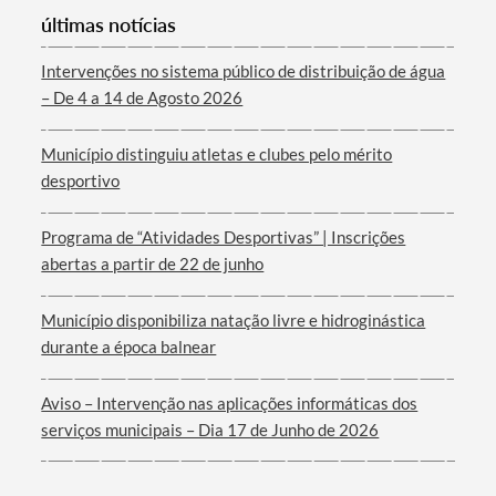
últimas notícias
Categorias gerais
Intervenções no sistema público de distribuição de água
– De 4 a 14 de Agosto 2026
Município distinguiu atletas e clubes pelo mérito
Filtros
desportivo
Programa de “Atividades Desportivas” | Inscrições
abertas a partir de 22 de junho
Município disponibiliza natação livre e hidroginástica
durante a época balnear
Aviso – Intervenção nas aplicações informáticas dos
serviços municipais – Dia 17 de Junho de 2026