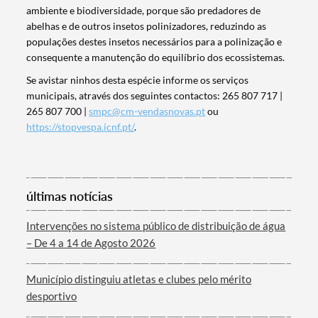
ambiente e biodiversidade, porque são predadores de
abelhas e de outros insetos polinizadores, reduzindo as
populações destes insetos necessários para a polinização e
consequente a manutenção do equilíbrio dos ecossistemas.
Se avistar ninhos desta espécie informe os serviços
municipais, através dos seguintes contactos: 265 807 717 |
265 807 700 |
smpc@cm-vendasnovas.pt
ou
https://stopvespa.icnf.pt/
.
Termo de Pesquisa
últimas notícias
Intervenções no sistema público de distribuição de água
– De 4 a 14 de Agosto 2026
Categorias gerais
Município distinguiu atletas e clubes pelo mérito
desportivo