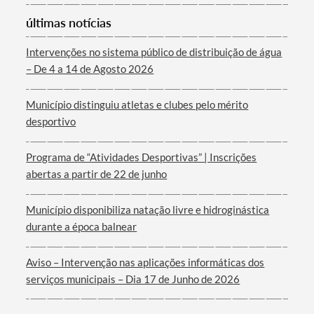
últimas notícias
Categorias gerais
Intervenções no sistema público de distribuição de água
– De 4 a 14 de Agosto 2026
Município distinguiu atletas e clubes pelo mérito
Filtros
desportivo
Programa de “Atividades Desportivas” | Inscrições
abertas a partir de 22 de junho
Município disponibiliza natação livre e hidroginástica
durante a época balnear
Aviso – Intervenção nas aplicações informáticas dos
serviços municipais – Dia 17 de Junho de 2026