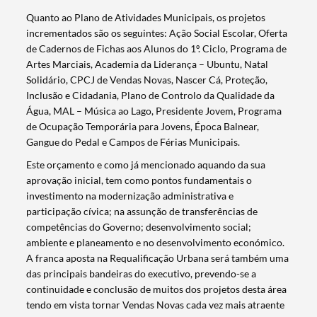
Quanto ao Plano de Atividades Municipais, os projetos
incrementados são os seguintes: Ação Social Escolar, Oferta
de Cadernos de Fichas aos Alunos do 1º. Ciclo, Programa de
Artes Marciais, Academia da Liderança – Ubuntu, Natal
Solidário, CPCJ de Vendas Novas, Nascer Cá, Proteção,
Inclusão e Cidadania, Plano de Controlo da Qualidade da
Água, MAL – Música ao Lago, Presidente Jovem, Programa
Termo de Pesquisa
de Ocupação Temporária para Jovens, Época Balnear,
Gangue do Pedal e Campos de Férias Municipais.
Este orçamento e como já mencionado aquando da sua
aprovação inicial, tem como pontos fundamentais o
investimento na modernização administrativa e
participação cívica; na assunção de transferências de
Categorias gerais
competências do Governo; desenvolvimento social;
ambiente e planeamento e no desenvolvimento económico.
A franca aposta na Requalificação Urbana será também uma
das principais bandeiras do executivo, prevendo-se a
continuidade e conclusão de muitos dos projetos desta área
Filtros
tendo em vista tornar Vendas Novas cada vez mais atraente