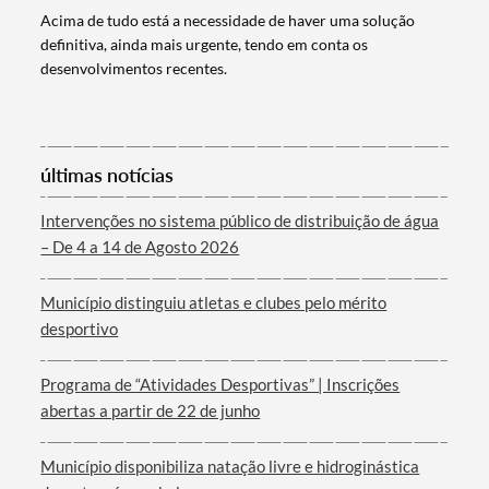
Acima de tudo está a necessidade de haver uma solução
definitiva, ainda mais urgente, tendo em conta os
desenvolvimentos recentes.
Categorias gerais
últimas notícias
Intervenções no sistema público de distribuição de água
– De 4 a 14 de Agosto 2026
Filtros
Município distinguiu atletas e clubes pelo mérito
desportivo
Programa de “Atividades Desportivas” | Inscrições
abertas a partir de 22 de junho
Município disponibiliza natação livre e hidroginástica