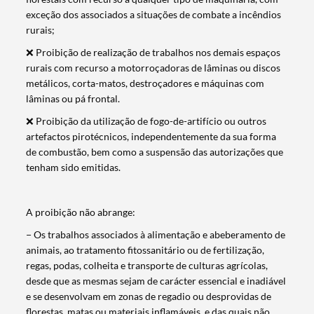
exceção dos associados a situações de combate a incêndios
rurais;
❌ Proibição de realização de trabalhos nos demais espaços
rurais com recurso a motorroçadoras de lâminas ou discos
metálicos, corta-matos, destroçadores e máquinas com
lâminas ou pá frontal.
❌ Proibição da utilização de fogo-de-artifício ou outros
artefactos pirotécnicos, independentemente da sua forma
de combustão, bem como a suspensão das autorizações que
tenham sido emitidas.
A proibição não abrange:
− Os trabalhos associados à alimentação e abeberamento de
animais, ao tratamento fitossanitário ou de fertilização,
regas, podas, colheita e transporte de culturas agrícolas,
desde que as mesmas sejam de carácter essencial e inadiável
e se desenvolvam em zonas de regadio ou desprovidas de
Termo de Pesquisa
florestas, matas ou materiais inflamáveis, e das quais não