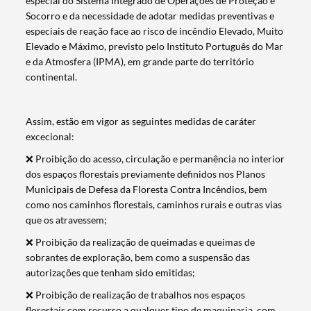
especial do Sistema Integrado de Operações de Proteção e
Socorro e da necessidade de adotar medidas preventivas e
especiais de reação face ao risco de incêndio Elevado, Muito
Elevado e Máximo, previsto pelo Instituto Português do Mar
e da Atmosfera (IPMA), em grande parte do território
continental.
Assim, estão em vigor as seguintes medidas de caráter
excecional:
❌ Proibição do acesso, circulação e permanência no interior
dos espaços florestais previamente definidos nos Planos
Municipais de Defesa da Floresta Contra Incêndios, bem
como nos caminhos florestais, caminhos rurais e outras vias
que os atravessem;
❌ Proibição da realização de queimadas e queimas de
sobrantes de exploração, bem como a suspensão das
autorizações que tenham sido emitidas;
❌ Proibição de realização de trabalhos nos espaços
florestais com recurso a qualquer tipo de maquinaria, com